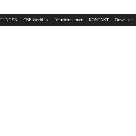
STUNGEN
CBF World
Vertriebspartner
KONTAKT
Downloads