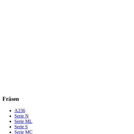
Fräsen
A236
Serie N
Serie ML
Serie S
Serie MC