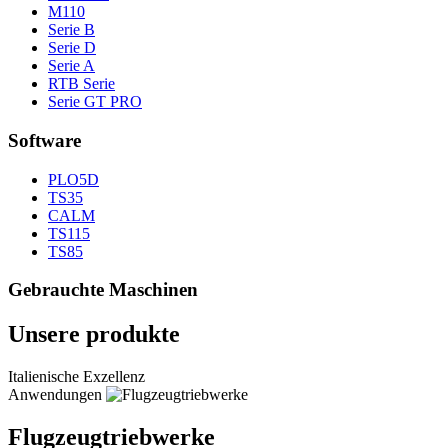
M110
Serie B
Serie D
Serie A
RTB Serie
Serie GT PRO
Software
PLO5D
TS35
CALM
TS115
TS85
Gebrauchte Maschinen
Unsere produkte
Italienische Exzellenz
Anwendungen
Flugzeugtriebwerke