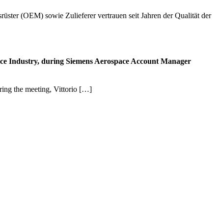
rüster (OEM) sowie Zulieferer vertrauen seit Jahren der Qualität der
M
v
A
space Industry, during Siemens Aerospace Account Manager
ing the meeting, Vittorio […]