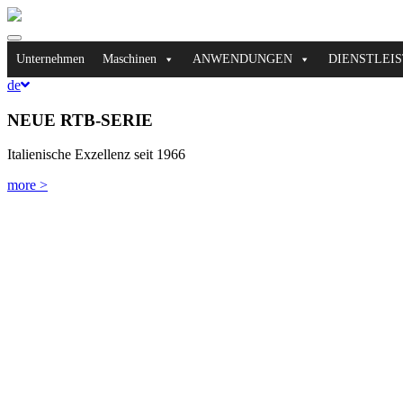
Toggle
navigation
Unternehmen
Maschinen
ANWENDUNGEN
DIENSTLEI
de
NEUE RTB-SERIE
Italienische Exzellenz seit 1966
more >