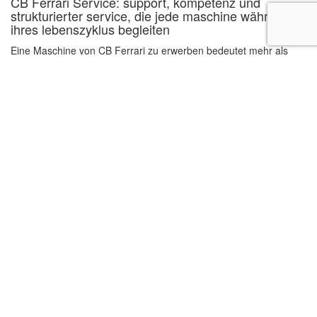
CB Ferrari Service: support, kompetenz und
strukturierter service, die jede maschine während
ihres lebenszyklus begleiten
Eine Maschine von CB Ferrari zu erwerben bedeutet mehr als
den Einsatz fortschrittlicher Technologie: Es bedeutet, eine
langfristige Partnerschaft einzugehen – geprägt von Vertrauen,
Nähe […]
Read more
1
2
3
4
>
C.B.Ferrari S.r.l. (GmbH mit