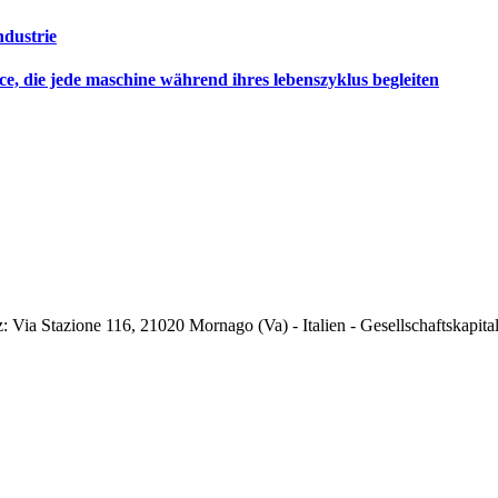
dustrie
ce, die jede maschine während ihres lebenszyklus begleiten
itz: Via Stazione 116, 21020 Mornago (Va) - Italien - Gesellschaftskap