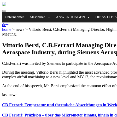
Toggle
navigation
Unternehmen
Maschinen
ANWENDUNGEN
DIENSTLEI
de
home
> news >
Vittorio Bersi, C.B.Ferrari Managing Director, High
Meeting.
Vittorio Bersi, C.B.Ferrari Managing Dire
Aerospace Industry, during Siemens Aero
C.B.Ferrari was invited by Siemens to participate in the Aerospace 
During the meeting, Vittorio Bersi highlighted the most advanced proce
complex airfoil machining to a new level and MY13, the revolutionary 
At the end of his speech, Mr. Bersi emphasized the common effort of C
last news
CB Ferrari: Temperatur und thermische Abweichungen in Werkz
CB Ferrari: Präzision – über das Mikrometer hinaus, hinein in 