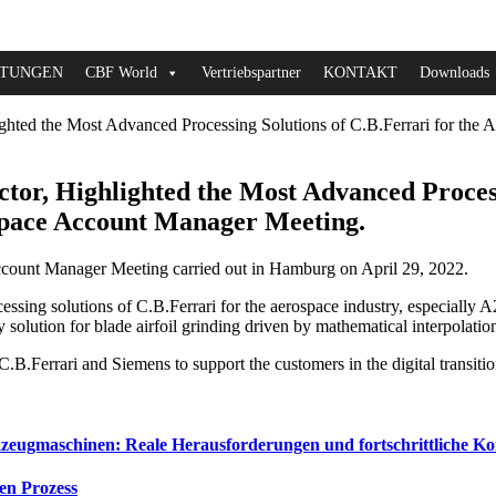
STUNGEN
CBF World
Vertriebspartner
KONTAKT
Downloads
lighted the Most Advanced Processing Solutions of C.B.Ferrari for th
ctor, Highlighted the Most Advanced Process
space Account Manager Meeting.
Account Manager Meeting carried out in Hamburg on April 29, 2022.
ssing solutions of C.B.Ferrari for the aerospace industry, especially A
solution for blade airfoil grinding driven by mathematical interpolatio
.B.Ferrari and Siemens to support the customers in the digital transitio
eugmaschinen: Reale Herausforderungen und fortschrittliche Ko
den Prozess