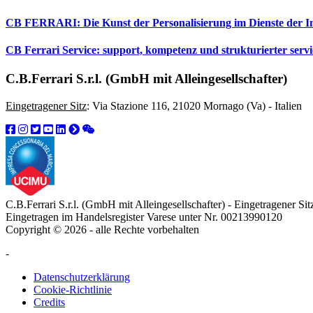
CB FERRARI: Die Kunst der Personalisierung im Dienste der In
CB Ferrari Service: support, kompetenz und strukturierter servi
C.B.Ferrari S.r.l. (GmbH mit Alleingesellschafter)
Eingetragener Sitz
: Via Stazione 116, 21020 Mornago (Va) - Italien
C.B.Ferrari S.r.l. (GmbH mit Alleingesellschafter) - Eingetragener S
Eingetragen im Handelsregister Varese unter Nr. 00213990120
Copyright © 2026 - alle Rechte vorbehalten
-
Datenschutzerklärung
Cookie-Richtlinie
Credits