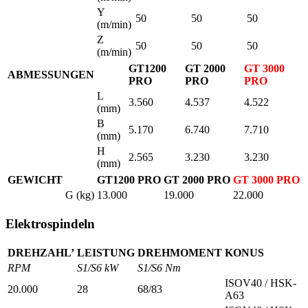
Y
50
50
50
(m/min)
Z
50
50
50
(m/min)
GT1200
GT 2000
GT 3000
ABMESSUNGEN
PRO
PRO
PRO
L
3.560
4.537
4.522
(mm)
B
5.170
6.740
7.710
(mm)
H
2.565
3.230
3.230
(mm)
GEWICHT
GT1200 PRO
GT 2000 PRO
GT 3000 PRO
G (kg)
13.000
19.000
22.000
Elektrospindeln
DREHZAHL’
LEISTUNG
DREHMOMENT
KONUS
RPM
S1/S6 kW
S1/S6 Nm
ISOV40 / HSK-
20.000
28
68/83
A63