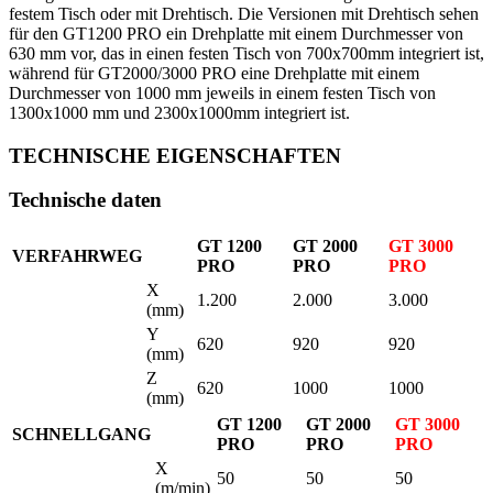
festem Tisch oder mit Drehtisch. Die Versionen mit Drehtisch sehen
für den GT1200 PRO ein Drehplatte mit einem Durchmesser von
630 mm vor, das in einen festen Tisch von 700x700mm integriert ist,
während für GT2000/3000 PRO eine Drehplatte mit einem
Durchmesser von 1000 mm jeweils in einem festen Tisch von
1300x1000 mm und 2300x1000mm integriert ist.
TECHNISCHE EIGENSCHAFTEN
Technische daten
GT 1200
GT 2000
GT 3000
VERFAHRWEG
PRO
PRO
PRO
X
1.200
2.000
3.000
(mm)
Y
620
920
920
(mm)
Z
620
1000
1000
(mm)
GT 1200
GT 2000
GT 3000
SCHNELLGANG
PRO
PRO
PRO
X
50
50
50
(m/min)