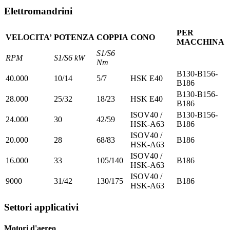
Elettromandrini
PER
VELOCITA’
POTENZA
COPPIA
CONO
MACCHINA
S1/S6
RPM
S1/S6 kW
Nm
B130-B156-
40.000
10/14
5/7
HSK E40
B186
B130-B156-
28.000
25/32
18/23
HSK E40
B186
ISOV40 /
B130-B156-
24.000
30
42/59
HSK-A63
B186
ISOV40 /
20.000
28
68/83
B186
HSK-A63
ISOV40 /
16.000
33
105/140
B186
HSK-A63
ISOV40 /
9000
31/42
130/175
B186
HSK-A63
Settori applicativi
Motori d'aereo