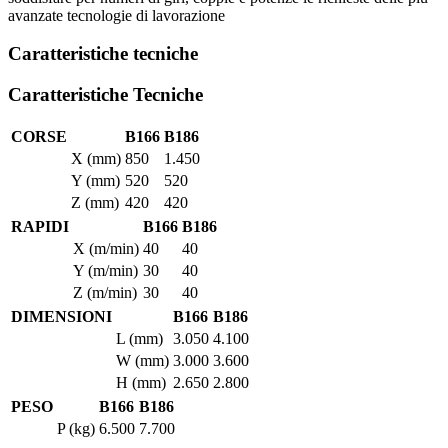
avanzate tecnologie di lavorazione
Caratteristiche tecniche
Caratteristiche Tecniche
CORSE
B166
B186
X (mm)
850
1.450
Y (mm)
520
520
Z (mm)
420
420
RAPIDI
B166
B186
X (m/min)
40
40
Y (m/min)
30
40
Z (m/min)
30
40
DIMENSIONI
B166
B186
L (mm)
3.050
4.100
W (mm)
3.000
3.600
H (mm)
2.650
2.800
PESO
B166
B186
P (kg)
6.500
7.700