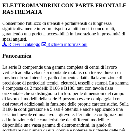
ELETTROMANDRINI CON PARTE FRONTALE
RASTREMATA
Consentono l'utilizzo di utensili e portautensili di lunghezza
significativamente inferiore rispetto a tutti i nostri concorrenti,
garantendo una perfetta accessibilità in lavorazione in prossimità di
spazi angusti.
Ricevi il catalogo
Richiedi informazioni
Panoramica
La serie B comprende una gamma completa di centri di lavoro
verticali ad alta velocità a montante mobile, con tre assi lineari di
movimento sull'utensile, particolarmente adatti alla lavorazione di
precisione di particolari tecnici, elettrodi, tasselli e stampi. La gamma
è composta da 2 modelli: B166 e B186, tutti con tavola fissa
orizzontale che si distinguono tra loro per le dimensioni del campo
di lavoro. I modelli della serie B possono essere equipaggiati con
assi rotativi addizionali in funzione delle proprie caratteristiche. Sulla
B186 la configurazione a 5 assi è ottenibile anche applicando una
testa inclinevole ed una tavola girevole. Per tutte le configurazioni
ed in funzione delle caratteristiche dei differenti modelli, è
disponibile una vasta gamma di elettromandrini, in grado di
soddisfare per numeri di giri, coppie e potenze le richieste delle più