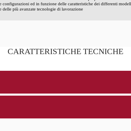
e configurazioni ed in funzione delle caratteristiche dei differenti mode
te delle più avanzate tecnologie di lavorazione
CARATTERISTICHE TECNICHE
B186
DIMENSIONI
1.450
L (mm