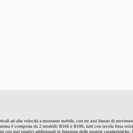
ali ad alta velocità a montante mobile, con tre assi lineari di movimento
La gamma è composta da 2 modelli: B166 e B186, tutti con tavola fissa oriz
i con assi rotativi addizionali in funzione delle proprie caratteristiche.