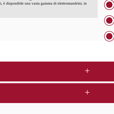
lli, è disponibile una vasta gamma di elettromandrini, in
B166
B186
)
3.050
4.100