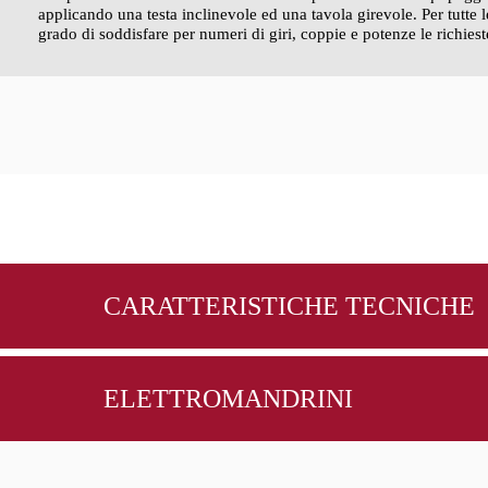
applicando una testa inclinevole ed una tavola girevole. Per tutte l
grado di soddisfare per numeri di giri, coppie e potenze le richies
CARATTERISTICHE TECNICHE
ELETTROMANDRINI
CORSE
B166
X (mm)
850