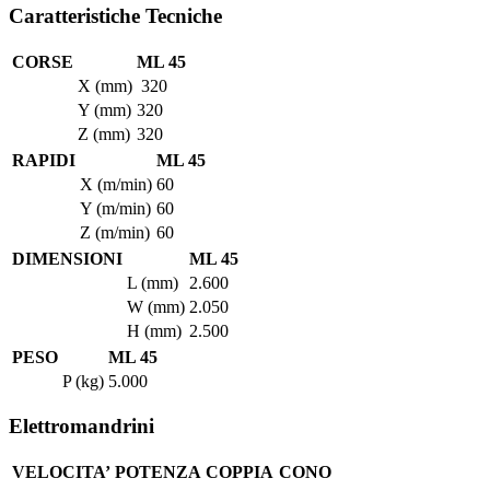
Caratteristiche Tecniche
CORSE
ML 45
X (mm)
320
Y (mm)
320
Z (mm)
320
RAPIDI
ML 45
X (m/min)
60
Y (m/min)
60
Z (m/min)
60
DIMENSIONI
ML 45
L (mm)
2.600
W (mm)
2.050
H (mm)
2.500
PESO
ML 45
P (kg)
5.000
Elettromandrini
VELOCITA’
POTENZA
COPPIA
CONO