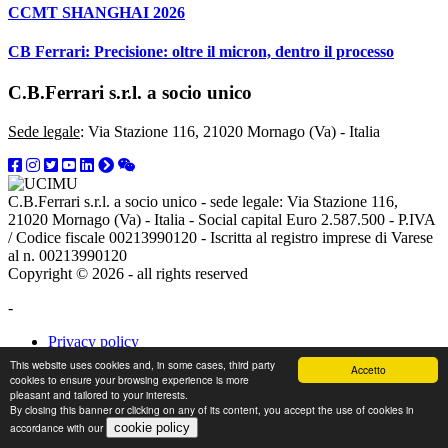
CCMT SHANGHAI 2026
CB Ferrari: Precisione: oltre il micron, dentro il processo
C.B.Ferrari s.r.l. a socio unico
Sede legale
: Via Stazione 116, 21020 Mornago (Va) - Italia
C.B.Ferrari s.r.l. a socio unico - sede legale: Via Stazione 116,
21020 Mornago (Va) - Italia - Social capital Euro 2.587.500 - P.IVA
/ Codice fiscale 00213990120 - Iscritta al registro imprese di Varese
al n. 00213990120
Copyright © 2026 - all rights reserved
-
Privacy policy
Cookie policy
This website uses cookies and, in some cases, third party
Accetto
Credits
cookies to ensure your browsing experience is more
pleasant and tailored to your interests.
By closing this banner or clicking on any of its content, you accept the use of cookies in
accordance with our
cookie policy