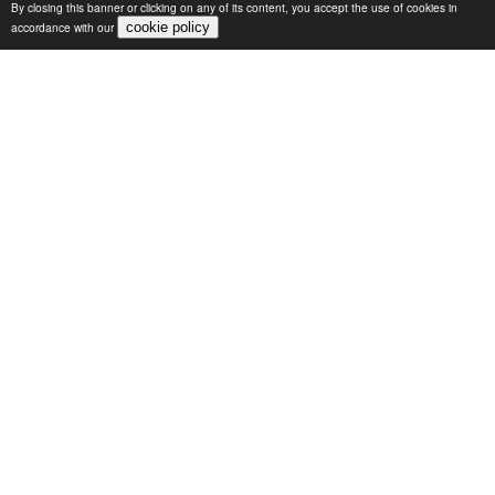
By closing this banner or clicking on any of its content, you accept the use of cookies in
accordance with our
cookie policy
OPEN HOUSE 2026